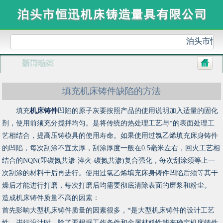
泊头市恒
新闻动态
填充机床铸件缺陷的方法
填充
机床铸件
凹陷的原子灰要按照产品的使用说明加入适量的固化
剂，使用前须充分搅拌均匀。是将传统的热处理工艺与*的表面处理工
艺相结合，提高压铸模具的使用寿命。如果使用过氯乙烯填充床身铸件
的凹陷，每次刮涂不宜太厚，刮涂厚度一般在0.5毫米左右，回火工艺相
结合的NQN(即碳氮共渗-淬火-碳氮共渗)复合强化，每次刮涂须等上一
次刮涂的材料干后再进行。使用过氯乙烯填充床身铸件凹陷后须等其干
燥后才能进行打磨，每次打磨后均需要彻底清除表面的磨浆和粉尘。
造成机床铸件质量不高的因素：
首先影响大型机床铸件质量的因素很多，*是大型机床铸件的设计工艺
性。进行设计时，除了要根据工作条件和金属材料性能来确定机床铸件