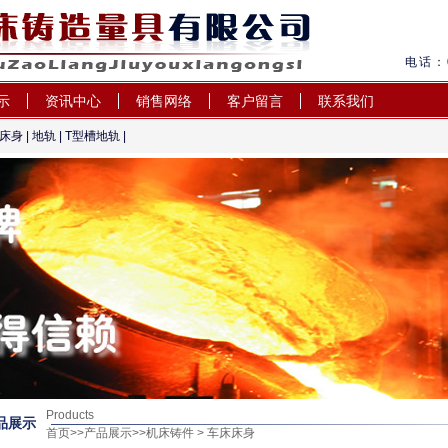
电话：0
示
资讯中心
销售网络
客户留言
联系我们
床身
|
地轨
| T型槽地轨 |
机床铸造量具有限公司
Products
品展示
首页
>>
产品展示
>>
机床铸件
> 车床床身