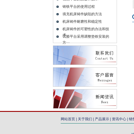
铸铁平台的使用过程
填充机床铸件缺陷的方法
机床铸件耐磨性和稳定性
机床铸件的可塑性的办法和技
术···
试验平台采用调整垫铁安装的
方···
联系我们
给我们留言
网站首页
|
关于我们
|
产品展示
|
资讯中心
|
销
新闻资讯