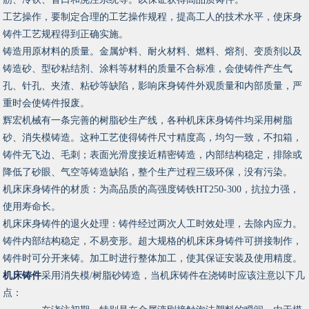
工艺操作，要制定合理的工艺操作规程，提高工人的技术水平，使床身
铸件工艺规程得到正确实施。
铸造用原材料的质量。金属炉料、耐火材料、燃料、熔剂、变质剂以及
铸造砂、型砂粘结剂、涂料等材料的质量不合标准，会使铸件产生气
孔、针孔、夹渣、粘砂等缺陷，影响床身铸件外观质量和内部质量，严
重时会使铸件报废。
辉宏机械有一条完善的树脂砂生产线，各种机床床身铸件均采用树脂
砂、消失模铸造。这种工艺使得铸件尺寸精度高，均匀一致，不扣箱，
铸件无飞边、毛刺；表面光滑度接近精密铸造，内部结构稳定，排除或
降低了砂眼、气空等铸造缺陷，整个生产过程三级环保，没有污染。
机床床身铸件的材质：为高品质的高强度铸铁HT250-300，抗拉力强，
使用寿命长。
机床床身铸件的退火处理：铸件经过两次人工时效处理，去除内应力。
铸件内部结构稳定，不易变形。超大规格的机床床身铸件可拼接制作，
铸件时可分开来铸。加工时进行整体加工，使其保证安装及使用精度。
机床铸件
采用消失模/树脂砂铸造，当机床铸件在浇铸时应该注意以下几
点：