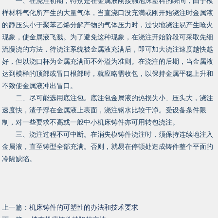
一、在浇注初期，特别是在金属液刚接触泡沫塑料的瞬间，由于模
样材料气化所产生的大量气体，当直浇口没充满或刚开始浇注时金属液
的静压头小于聚苯乙烯分解产物的气体压力时，过快地浇注易产生呛火
现象，使金属液飞溅。为了避免这种现象，在浇注开始阶段可采取先细
流慢浇的方法，待浇注系统被金属液充满后，即可加大浇注速度越快越
好，但以浇口杯为金属充满而不外溢为准则。在浇注的后期，当金属液
达到模样的顶部或冒口根部时，就应略需收包，以保持金属平稳上升和
不致使金属液冲出冒口。
二、尽可能选用底注包。底注包金属液的热损失小、压头大，浇注
速度快，渣子浮在金属液上表面，浇注钢水比较干净。受设备条件限
制，对一些要求不高或一般中小机床铸件亦可用转包浇注。
三、浇注过程不可中断。在消失模铸件浇注时，须保持连续地注入
金属液，直至铸型全部充满。否则，就易在停顿处造成铸件整个平面的
冷隔缺陷。
上一篇：
机床铸件的可塑性的办法和技术要求