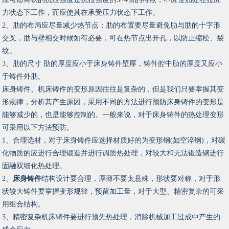
力状态下工作，而应使其在承受压力状态下工作。
2、肋的布局应尽量减少热节点；肋的布置要尽量避免肋与肋的十字形
交叉，肋与壁相交时候如有必要，可在热节点出开孔，以防止缩松、裂
纹。
3、肋的尺寸 肋的厚度应小于床身铸件壁厚，铸件腔中肋的厚度又应小
于铸件外肋。
床身铸件、机床铸件的变形原因往往是复杂的，但是我们只要掌握其变
形规律，分析其产生原因，采用不同的方法进行预防床身铸件的变形是
能够减少的，也是能够控制的。一般来说，对于床身铸件的热处理变形
可采用以下方法预防。
1、合理选材，对于床身铸件应选择材质好的为变形钢(如空淬钢)，对碳
化物质的应进行合理锻造并进行调质热处理，对较大和无法锻造钢进行
固融双细化热处理。
2、
床身铸件
结构设计要合理，厚薄不要太悬殊，形状要对称，对于形
状较大铸件要掌握变形规律，预留加工量，对于大型、精密复杂的可采
用组合结构。
3、精密复杂机床铸件要进行预先热处理，消除机械加工过成中产生的