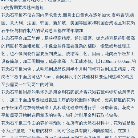
5)交货期要求越来越短.
花岗石平板不仅在国内需求量大,而且出口量也在逐年加大.资料表明,德
国、意大利、法国、韩国、新加坡、美国等国家和我国台湾地区对花岗
石平板与构件制品的采购总量都在逐年增加.
花岗石平台加工简便，易获得高精度。通过研磨、抛光很容易得到很高
的精度和表面粗糙度，不像金属件需要复杂的翻砂、锻造或热处理工
艺，也不像陶瓷件需要压制成型、烧结等工艺。因而，花岗石平板加工
设备简单，加工周期短，成品率高，加工成本低。以1200mm×800mm的
花岗石平板为例，从毛坯到成品仅用半个月时间就可达到加工精度，花
岗石平板平面度可达2.5μm，而同样尺寸的其他材料要达到这样的精度
至少需要一年到两年的时间。
花岗石平板制品的毛坯先是用金刚石圆锯片将花岗石荒料锯切成所需尺
寸，加工平面通常要经过数道工序的砂轮磨削和抛光，更高精度的花岗
石平板须通过灰铸铁研磨工具和碳化硅磨料进行手工研磨获得。花岗石
平板需要开槽时选用相应的铣头，钻孔时则用金刚石取芯钻头。
花岗石平板工作面的养护与预防：在所有的天然石材料中，花岗岩是迄
今为止*坚硬、*耐磨的材料，同时它还具有防污和防酸碱性。在加工