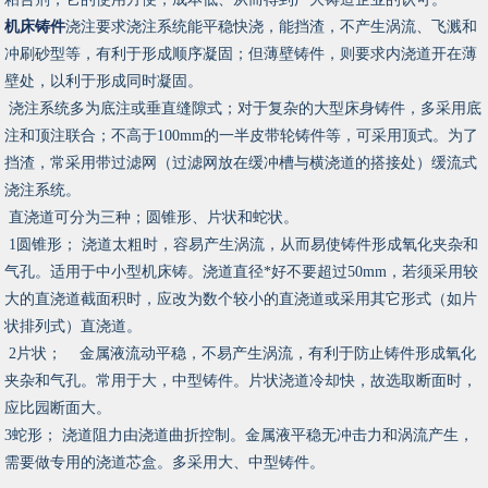
机床铸件
浇注要求浇注系统能平稳快浇，能挡渣，不产生涡流、飞溅和
冲刷砂型等，有利于形成顺序凝固；但薄壁铸件，则要求内浇道开在薄
壁处，以利于形成同时凝固。
浇注系统多为底注或垂直缝隙式；对于复杂的大型床身铸件，多采用底
注和顶注联合；不高于100mm的一半皮带轮铸件等，可采用顶式。为了
挡渣，常采用带过滤网（过滤网放在缓冲槽与横浇道的搭接处）缓流式
浇注系统。
直浇道可分为三种；圆锥形、片状和蛇状。
1圆锥形； 浇道太粗时，容易产生涡流，从而易使铸件形成氧化夹杂和
气孔。适用于中小型机床铸。浇道直径*好不要超过50mm，若须采用较
大的直浇道截面积时，应改为数个较小的直浇道或采用其它形式（如片
状排列式）直浇道。
2片状； 金属液流动平稳，不易产生涡流，有利于防止铸件形成氧化
夹杂和气孔。常用于大，中型铸件。片状浇道冷却快，故选取断面时，
应比园断面大。
3蛇形； 浇道阻力由浇道曲折控制。金属液平稳无冲击力和涡流产生，
需要做专用的浇道芯盒。多采用大、中型铸件。