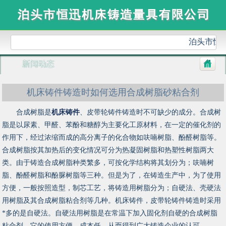
泊头市恒
新闻动态
机床铸件铸造时如何选用合成树脂砂粘合剂
合成树脂是
机床铸件
、皮带轮铸件铸造时不可缺少的成分。合成树
脂是以尿素、甲醛、苯酚和糖醇为主要化工原材料，在一定的催化剂的
作用下，经过浓缩而成的高分离子的化合物如呋喃树脂、酚醛树脂等。
合成树脂按其加热后的变化情况可分为热凝固树脂和热塑性树脂两大
类。由于铸造合成树脂种类繁多，可按化学结构将其划分为；呋喃树
脂、酚醛树脂和酚脲树脂等三种。但是为了，在铸造生产中，为了使用
方便，一般按照造型，制芯工艺，将铸造用树脂分为；自硬法、壳硬法
用树脂及其合成树脂粘合剂等几种。机床铸件，皮带轮铸件铸造时采用
*多的是自硬法。自硬法用树脂是在常温下加入固化剂自硬的合成树脂
粘合剂，它的使用方便，成本低、从而得到广大铸造企业的认可。