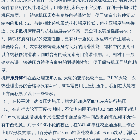
铸件有良好的尺寸稳定性，用来做机床床身不宜变形，有利于长期保持
机床精度。1、铸铁机床床身有良好的铸造性能，便于铸造出各种复杂
结构的形体；2、与钢相比铸铁虽然抗拉强度较低，但抗压强度与钢接
近，大多数机床床身对抗拉强度要求不高，完全可以满足性能要求；
3、铸铁材质有良好的减震性能，更有利于避免机床运转时产生震动，
降低噪音。4、灰铁材质铸造床身有良好的润滑性能，结构中的微孔可
以容纳较多润滑油，同时含有的碳元素有自润滑作用。5、相对于一般
钢材来讲，铸铁床身铸件有良好的耐锈蚀性能，便于保持机床导轨的精
度。
机床
床身铸件
在热处理变形方面,大轮的变形比较严重。BJ130大轮一次
热处理变形的合格率只有40%，60%需要用油压机压平。我们在大轮校
正方面积累了以下一些经验。
（1）在校平时，改冷压为热压，把大轮加热至80°C左右进行热压。
（2）在进行大轮平面度检测时，不仅测内圈不超过0.2 mm,外圈不超过
0.1 mm,而且还增加用平尺检查齿平面是否有中间凸出的情况,绝不允许
有中凸现象。对于BJ130小轮的校正，在Y41-40单柱校正油压机工作台
上用V形块支撑，用百分表在φ45 mm轴承处校直为0.05 mm跳动,后轴承