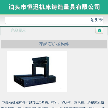
泊头市恒
产品展示
花岗石机械构件
花岗石机械构件可以加工T型槽、打孔、V型槽、燕尾槽、给槽或孔镶