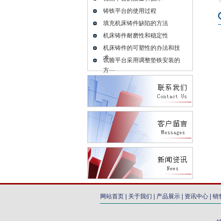
铸铁平台的使用过程
填充机床铸件缺陷的方法
机床铸件耐磨性和稳定性
机床铸件的可塑性的办法和技
术···
试验平台采用调整垫铁安装的
方···
联系我们
给我们留言
网站首页
|
关于我们
|
产品展示
|
资讯中心
|
销
新闻资讯