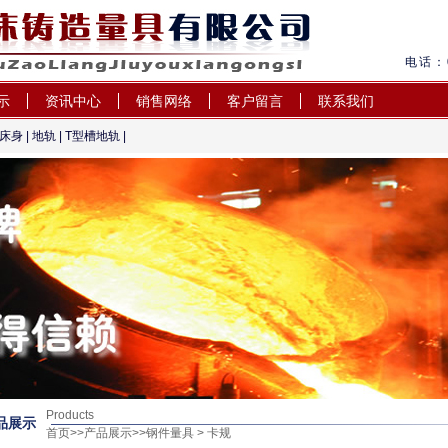
电话：0
示
资讯中心
销售网络
客户留言
联系我们
床身
|
地轨
| T型槽地轨 |
铸造量具有限公司
Products
品展示
首页
>>
产品展示
>>
钢件量具
> 卡规